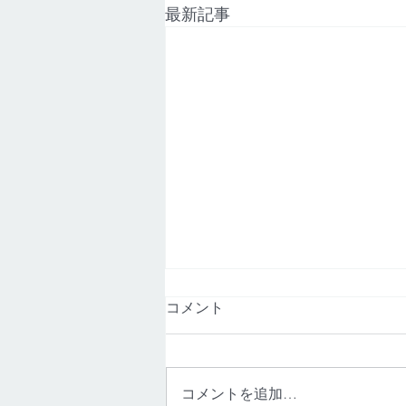
最新記事
【NTT機器障害】熊本市｜Ｚ
コメント
サイド月出
2026年8月7日（金）建物共用部
のNTT機器に問題があり、建物全
コメントを追加…
体でインターネットが繋がらない