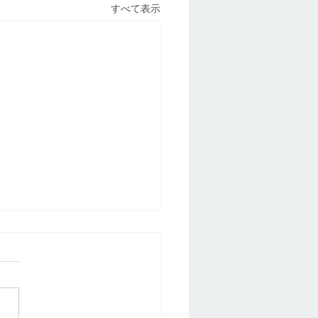
すべて表示
害】香川県｜浜新コーポ
26年7月28日（火）建物共用部
用電源に問題があり、管理会
7月28日（火）電源確認して
いましたが、電源に問題があ