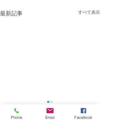
すべて表示
最新記事
【障害】香川県｜浜新コ
【熊本地震災害
ーポ
信サービスがご
Phone
Email
Facebook
ない状況につい
2026年7月28日（火）建物共
平素は格別のご愛
コメント
用部の共用電源に問題があ
厚く御礼申し上げ