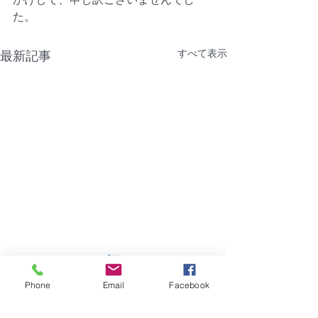
た。
すべて表示
最新記事
【NTT機器障害】福岡市
【障害】香川県
｜グランフォーレラグゼ
ーポ
Phone
Email
Facebook
博多駅南
2026年8月4日（火）建物共
2026年7月28日
コメント