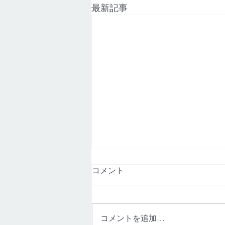
最新記事
【NTT機器障害】熊本市｜Ｚ
コメント
サイド月出
2026年8月7日（金）建物共用部
のNTT機器に問題があり、建物全
コメントを追加…
体でインターネットが繋がらない