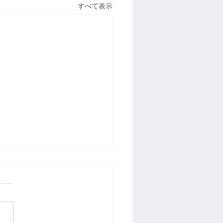
すべて表示
害】香川県｜浜新コーポ
26年7月28日（火）建物共用部
用電源に問題があり、管理会
7月28日（火）電源確認して
いましたが、電源に問題があ