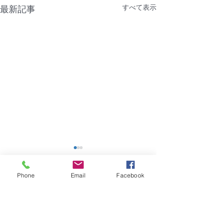
すべて表示
最新記事
【NTT機器障害】福岡市
【障害】香川県
｜グランフォーレラグゼ
ーポ
Phone
Email
Facebook
博多駅南
2026年8月4日（火）建物共
2026年7月28日
コメント
用部のNTT機器に問題があ
用部の共用電源に
り、建物全体でインターネッ
り、管理会社に7月