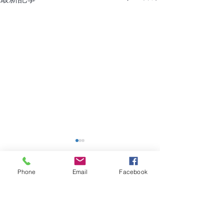
【NTT機器障害】福岡市
【障害】香川県
｜グランフォーレラグゼ
ーポ
博多駅南
Phone
Email
Facebook
2026年8月4日（火）建物共
2026年7月28日
コメント
用部のNTT機器に問題があ
用部の共用電源に
り、建物全体でインターネッ
り、管理会社に7月
トが繋がらない状況となって
（火）電源確認し
コメントを追加…