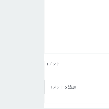
【NTT機器障害】熊本市｜Ｚ
コメント
サイド月出
2026年8月7日（金）建物共用部
のNTT機器に問題があり、建物全
コメントを追加…
体でインターネットが繋がらない
状況となっております。 NTT西
日本による障害対応は、現時点で
未定となります。 NTT機器が復