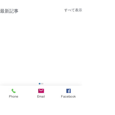
すべて表示
最新記事
【NTT機器障害】福岡市
【障害】香川県
｜グランフォーレラグゼ
ーポ
Phone
Email
Facebook
博多駅南
2026年8月4日（火）建物共
2026年7月28日
コメント
用部のNTT機器に問題があ
用部の共用電源に