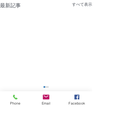
すべて表示
最新記事
【障害】香川県｜浜新コ
【熊本地震災害
ーポ
信サービスがご
Phone
Email
Facebook
ない状況につい
2026年7月28日（火）建物共
平素は格別のご愛
コメント
用部の共用電源に問題があ
厚く御礼申し上げ
り、管理会社に7月28日
２８日発生いたし