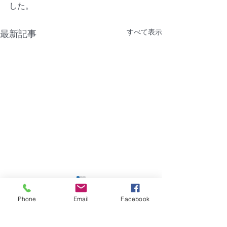
した。
すべて表示
最新記事
【NTT機器障害】福岡市
【障害】香川県
｜グランフォーレラグゼ
ーポ
Phone
Email
Facebook
博多駅南
2026年8月4日（火）建物共
2026年7月28日
コメント