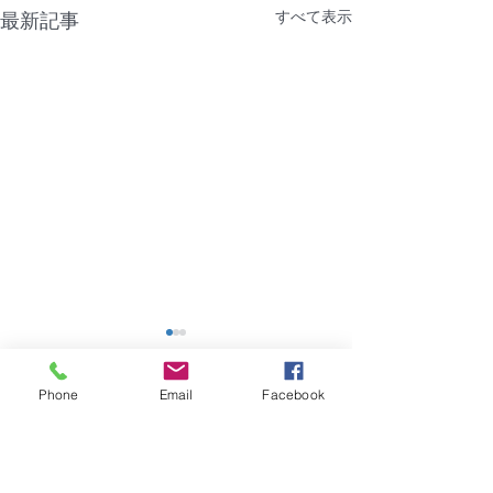
すべて表示
最新記事
【NTT機器障害】福岡市
【障害】香川県
｜グランフォーレラグゼ
ーポ
Phone
Email
Facebook
博多駅南
2026年8月4日（火）建物共
2026年7月28日
コメント
用部のNTT機器に問題があ
用部の共用電源に
り、建物全体でインターネッ
り、管理会社に7月