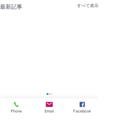
すべて表示
最新記事
【NTT機器障害】福岡市
【障害】香川県
｜グランフォーレラグゼ
ーポ
Phone
Email
Facebook
博多駅南
2026年8月4日（火）建物共
2026年7月28日
コメント
用部のNTT機器に問題があ
用部の共用電源に
り、建物全体でインターネッ
り、管理会社に7月