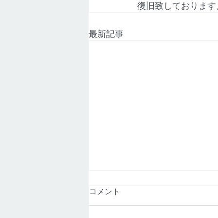
復旧致しております
最新記事
【NTT機器障害】熊本市｜Ｚ
コメント
サイド月出