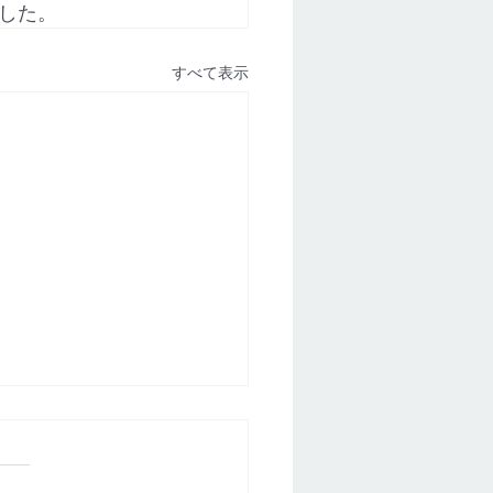
した。
すべて表示
害】香川県｜浜新コーポ
26年7月28日（火）建物共用部