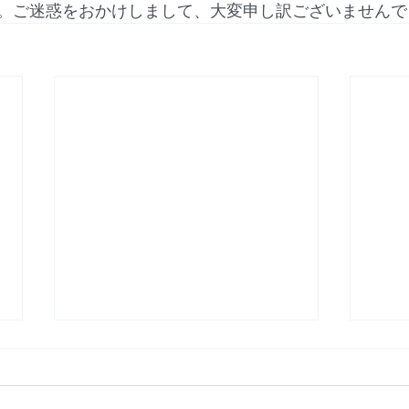
。ご迷惑をおかけしまして、大変申し訳ございませんで
【NTT機器障害】福岡市｜グ
【障
ランフォーレラグゼ博多駅南
20