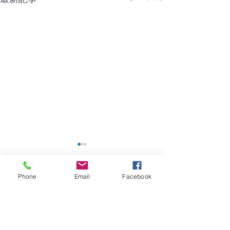
【障害】香川県｜浜新コ
【熊本地震災害
ーポ
信サービスがご
ない状況につい
Phone
Email
Facebook
2026年7月28日（火）建物共
平素は格別のご愛
コメント
用部の共用電源に問題があ
厚く御礼申し上げ
り、管理会社に7月28日
２８日発生いたし
（火）電源確認してもらいま
の影響により、通
コメントを追加…