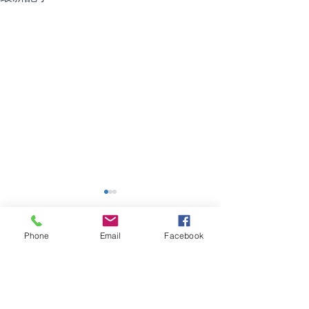
【NTT機器障害】福岡市
【障害】香川県
｜グランフォーレラグゼ
ーポ
博多駅南
Phone
Email
Facebook
2026年8月4日（火）建物共
2026年7月28日
コメント
用部のNTT機器に問題があ
用部の共用電源に
り、建物全体でインターネッ
り、管理会社に7月
トが繋がらない状況となって
（火）電源確認し
コメントを追加…